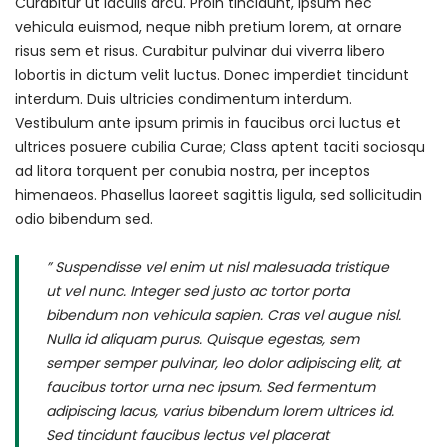
Curabitur ut iaculis arcu. Proin tincidunt, ipsum nec
vehicula euismod, neque nibh pretium lorem, at ornare
risus sem et risus. Curabitur pulvinar dui viverra libero
lobortis in dictum velit luctus. Donec imperdiet tincidunt
interdum. Duis ultricies condimentum interdum.
Vestibulum ante ipsum primis in faucibus orci luctus et
ultrices posuere cubilia Curae; Class aptent taciti sociosqu
ad litora torquent per conubia nostra, per inceptos
himenaeos. Phasellus laoreet sagittis ligula, sed sollicitudin
odio bibendum sed.
” Suspendisse vel enim ut nisl malesuada tristique
ut vel nunc. Integer sed justo ac tortor porta
bibendum non vehicula sapien. Cras vel augue nisl.
Nulla id aliquam purus. Quisque egestas, sem
semper semper pulvinar, leo dolor adipiscing elit, at
faucibus tortor urna nec ipsum. Sed fermentum
adipiscing lacus, varius bibendum lorem ultrices id.
Sed tincidunt faucibus lectus vel placerat